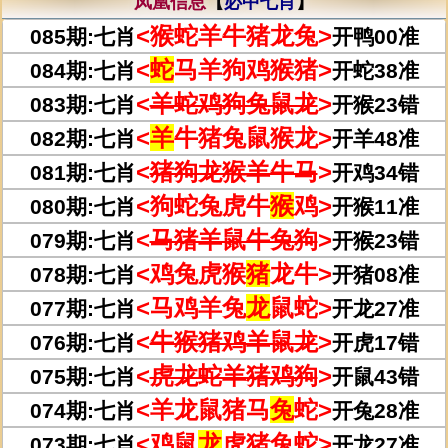
凤凰信息
【
必中七肖
】
<猴蛇羊牛猪龙兔>
085期:七肖
开鸭00准
<
蛇
马羊狗鸡猴猪>
084期:七肖
开蛇38准
<
羊蛇鸡狗兔鼠龙
>
083期:七肖
开猴23错
<
羊
牛猪兔鼠猴龙>
082期:七肖
开羊48准
<
猪狗龙猴羊牛马
>
081期:七肖
开鸡34错
<狗蛇兔虎牛
猴
鸡>
080期:七肖
开猴11准
<
马猪羊鼠牛兔狗
>
079期:七肖
开猴23错
<鸡兔虎猴
猪
龙牛>
078期:七肖
开猪08准
<马鸡羊兔
龙
鼠蛇>
077期:七肖
开龙27准
<
牛猴猪鸡羊鼠龙
>
076期:七肖
开虎17错
<
虎龙蛇羊猪鸡狗
>
075期:七肖
开鼠43错
<羊龙鼠猪马
兔
蛇>
074期:七肖
开兔28准
<鸡鼠
龙
虎猪兔蛇>
073期:七肖
开龙27准