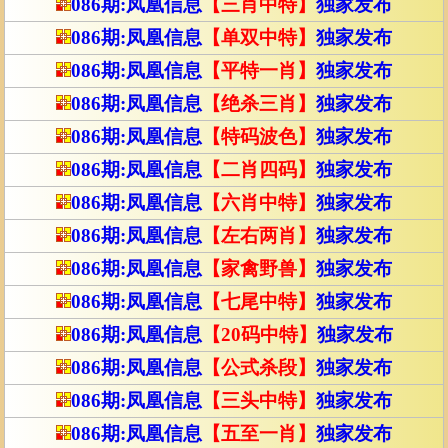
086期:凤凰信息
【三肖中特】
独家发布
086期:凤凰信息
【单双中特】
独家发布
086期:凤凰信息
【平特一肖】
独家发布
086期:凤凰信息
【绝杀三肖】
独家发布
086期:凤凰信息
【特码波色】
独家发布
086期:凤凰信息
【二肖四码】
独家发布
086期:凤凰信息
【六肖中特】
独家发布
086期:凤凰信息
【左右两肖】
独家发布
086期:凤凰信息
【家禽野兽】
独家发布
086期:凤凰信息
【七尾中特】
独家发布
086期:凤凰信息
【20码中特】
独家发布
086期:凤凰信息
【公式杀段】
独家发布
086期:凤凰信息
【三头中特】
独家发布
086期:凤凰信息
【五至一肖】
独家发布