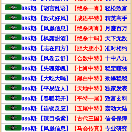
086期:【胡言乱语】
【绝杀一肖】
轻松致富
086期:【款式好风】
【成语平特】
精英高手
086期:【凤凰信息】
【绝杀两肖】
月赚百万
086期:【枫露甜酒】
【绝杀十码】
天下无敌
086期:【志在四方】
【胆大胆小】
准时相约
086期:【风卷云舒】
【合数中特】
十中八九
086期:【失魂落魄】
【七肖中特】
稳定赚钱
086期:【大吃大喝】
【黑白中特】
劲爆稳稳
086期:【平易近人】
【天地中特】
独家发表
086期:【春暖花开】
【平特一尾】
致富玄料
086期:【连锁反应】
【五尾中特】
轰动大陆
086期:【辣目杨紫】
【古代三国】
信誉保障
086期:【凤凰信息】
【马会传真】
专业研究