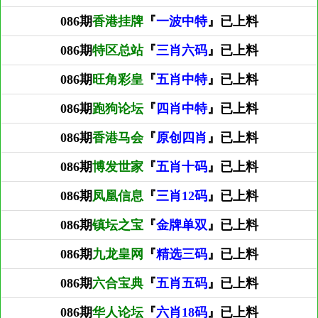
086期
香港挂牌
『
一波中特
』已上料
086期
特区总站
『
三肖六码
』已上料
086期
旺角彩皇
『
五肖中特
』已上料
086期
跑狗论坛
『
四肖中特
』已上料
086期
香港马会
『
原创四肖
』已上料
086期
博发世家
『
五肖十码
』已上料
086期
凤凰信息
『
三肖12码
』已上料
086期
镇坛之宝
『
金牌单双
』已上料
086期
九龙皇网
『
精选三码
』已上料
086期
六合宝典
『
五肖五码
』已上料
086期
华人论坛
『
六肖18码
』已上料