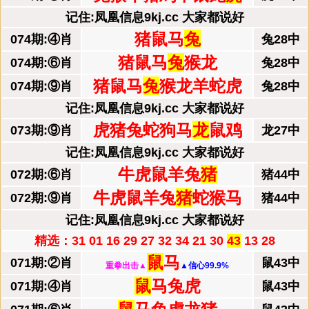
记住:凤凰信息9kj.cc 大家都说好
猪鼠马
兔
074期:④肖
兔28中
猪鼠马
兔
猴龙
074期:⑥肖
兔28中
猪鼠马
兔
猴龙羊蛇虎
074期:⑨肖
兔28中
记住:凤凰信息9kj.cc 大家都说好
虎猪兔蛇狗马
龙
鼠鸡
073期:⑨肖
龙27中
记住:凤凰信息9kj.cc 大家都说好
牛虎鼠羊兔
猪
072期:⑥肖
猪44中
牛虎鼠羊兔
猪
蛇猴马
072期:⑨肖
猪44中
记住:凤凰信息9kj.cc 大家都说好
精选：31 01 16 29 27 32 34 21 30
43
13 28
鼠
马
071期:②肖
鼠43中
重拳出击▲
▲信心99.9%
鼠
马兔虎
071期:④肖
鼠43中