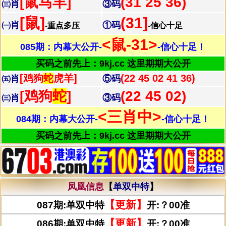
[鼠马羊]
(31 25 36)
㈢肖
③码
[鼠]
(31]
㈠肖
①码
-重点多压
-信心十足
<鼠-31>
085期：内幕大公开-
-信心十足！
买码之前先上：9kj.cc 这里期期大公开
[鸡狗
蛇
虎羊]
(22 45 02 41 36)
㈤肖
⑤码
[鸡狗
蛇
]
(22 45 02)
㈢肖
③码
<三肖中>
084期：内幕大公开-
-信心十足！
买码之前先上：9kj.cc 这里期期大公开
凤凰信息
【
单双中特
】
【更新】
087期:单双中特
开:？00准
【更新】
086期:单双中特
开:？00准