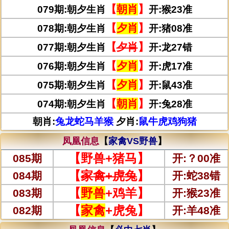
【
朝肖
】
079期:朝夕生肖
开:猴23准
【
夕肖
】
078期:朝夕生肖
开:猪08准
【
夕肖
】
077期:朝夕生肖
开:龙27错
【
夕肖
】
076期:朝夕生肖
开:虎17准
【
夕肖
】
075期:朝夕生肖
开:鼠43准
【
朝肖
】
074期:朝夕生肖
开:兔28准
朝肖:
兔龙蛇马羊猴
夕肖:
鼠牛虎鸡狗猪
凤凰信息
【
家禽VS野兽
】
【野兽+猪马】
085期
开:？00准
【
家禽+虎兔
】
084期
开:蛇38错
【
野兽
+鸡羊】
083期
开:猴23准
【
家禽
+虎兔】
082期
开:羊48准