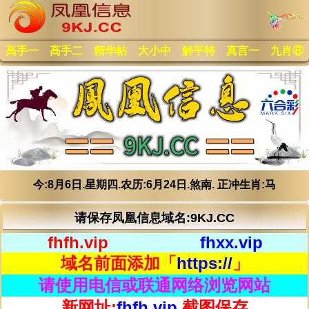
高手一
高手二
精华帖
大小中
解平特
真言一
九肖⑧
区
区
子
特
肖
句
码
今:
8
月
6
日.
星期四.
农历:
6
月
24
日.
煞
南.
正冲生肖:
马
请保存凤凰信息域名:9KJ.CC
fhfh.vip
fhxx.vip
域名前面添加「
https://
」
请使用电信或联通网络浏览网站
新网址:
fhfh.vip
截图保存