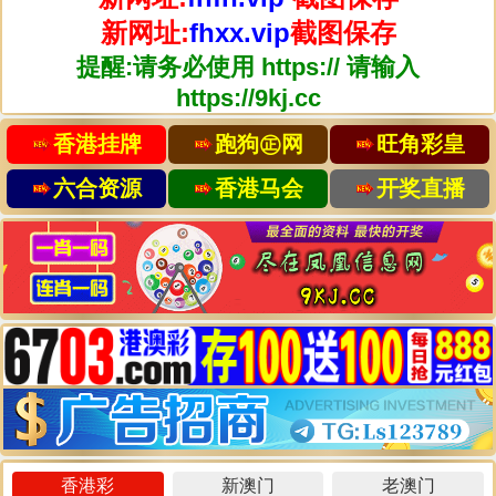
新网址:
fhxx.vip
截图保存
提醒:请务必使用 https:// 请输入
https://9kj.cc
香港挂牌
跑狗㊣网
旺角彩皇
六合资源
香港马会
开奖直播