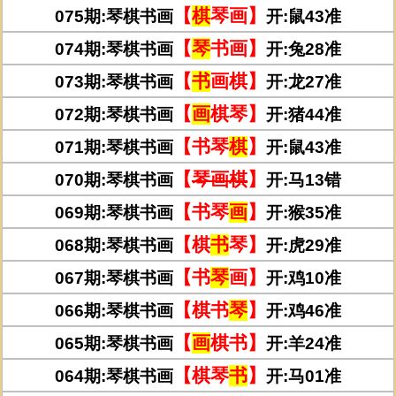
【
棋
琴画】
075期:琴棋书画
开:鼠43准
【
琴
书画】
074期:琴棋书画
开:兔28准
【
书
画棋】
073期:琴棋书画
开:龙27准
【
画
棋琴】
072期:琴棋书画
开:猪44准
【书琴
棋
】
071期:琴棋书画
开:鼠43准
【
琴画棋
】
070期:琴棋书画
开:马13错
【书琴
画
】
069期:琴棋书画
开:猴35准
【棋
书
琴】
068期:琴棋书画
开:虎29准
【书
琴
画】
067期:琴棋书画
开:鸡10准
【棋书
琴
】
066期:琴棋书画
开:鸡46准
【
画
棋书】
065期:琴棋书画
开:羊24准
【棋琴
书
】
064期:琴棋书画
开:马01准