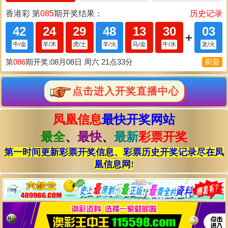
点击进入开奖直播中心
凤凰信息
最快开奖网站
最全
、
最快
、
最新
彩票开奖
第一时间更新彩票开奖信息、彩票历史开奖记录尽在凤
凰信息网!