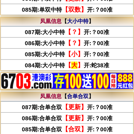
【双数】
085期:单双中特
开:？00准
凤凰信息
【
大小中特
】
【？】
087期:大小中特
开:？00准
【？】
086期:大小中特
开:？00准
【小】
085期:大小中特
开:？00准
【
大
】
084期:大小中特
开:蛇38准
凤凰信息
【
合单合双
】
【更新】
087期:合单合双
开:？00准
【更新】
086期:合单合双
开:？00准
【合双】
085期:合单合双
开:？00准