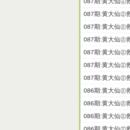
087期:黄大仙㊣
087期:黄大仙㊣
087期:黄大仙㊣
087期:黄大仙㊣
087期:黄大仙㊣
087期:黄大仙㊣
087期:黄大仙㊣
086期:黄大仙㊣
086期:黄大仙㊣
086期:黄大仙㊣
086期:黄大仙㊣