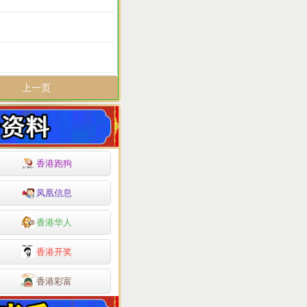
上一页
香港跑狗
凤凰信息
香港华人
香港开奖
香港彩富