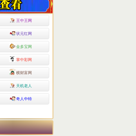
王中王网
状元红网
金多宝网
掌中彩网
横财富网
天机老人
奇人中特