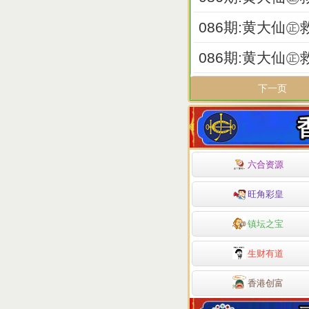
086期:黄大仙㊣
086期:黄大仙㊣
下一页
六合资源
旺角彩皇
镇坛之宝
生财有道
香港创富