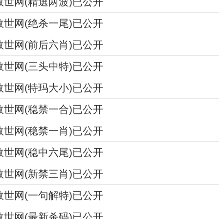
救世网(精選两波)已公开
救世网(绝杀一尾)已公开
救世网(前后六肖)已公开
救世网(三头中特)已公开
救世网(特玛大小)已公开
救世网(稳禁一合)已公开
救世网(稳禁一肖)已公开
救世网(稳中六尾)已公开
救世网(新禁三肖)已公开
救世网(一句解特)已公开
救世网(最新杀码)已公开