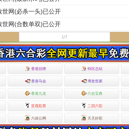
救世网(必杀一头)已公开
救世网(合数单双)已公开
1/7
香港挂牌
特区总站
香港马会
博发世家
香港九龙
六合宝典
亚视彩票
二四六彩
六叔公网
天天好彩