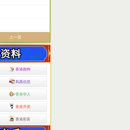
上一页
香港跑狗
凤凰信息
香港华人
香港开奖
香港彩富