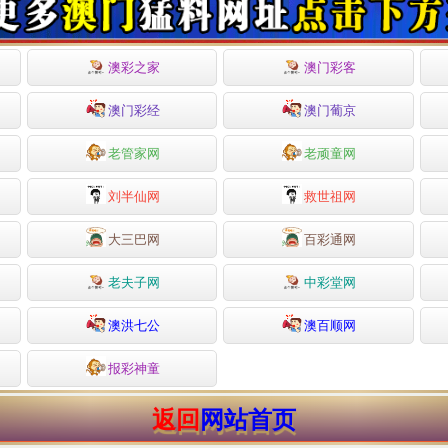
澳彩之家
澳门彩客
澳门彩经
澳门葡京
老管家网
老顽童网
刘半仙网
救世祖网
大三巴网
百彩通网
老夫子网
中彩堂网
澳洪七公
澳百顺网
报彩神童
返回
网站首页