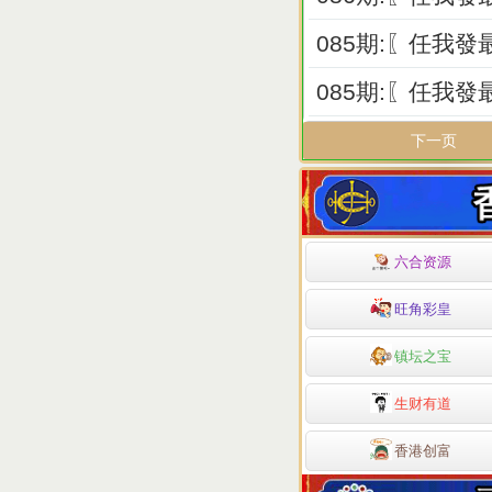
085期:〖任我
085期:〖任我
下一页
六合资源
旺角彩皇
镇坛之宝
生财有道
香港创富