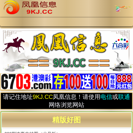
请记住地址
9KJ.CC
凤凰信息！请使用
电信
或
联通
网络浏览网站
精版好图