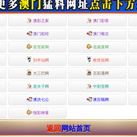
澳彩之家
澳门彩客
澳门彩经
澳门葡京
老管家网
老顽童网
刘半仙网
救世祖网
大三巴网
百彩通网
老夫子网
中彩堂网
澳洪七公
澳百顺网
报彩神童
返回
网站首页