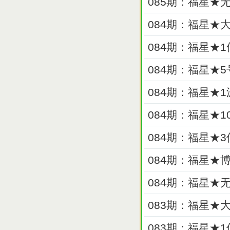
085期：福星★无
084期：福星★
084期：福星★1
084期：福星★
084期：福星★1
084期：福星★1
084期：福星★3
084期：福星★博
084期：福星★无
083期：福星★
083期：福星★1