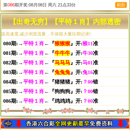
【出奇无穷】【平特１肖】内部透密
提高速度,减少浏览流量，不保留大量往期记录!
080期:→
平特１肖
←『
猴猴猴
』开:
猴11
准
081期:→
平特１肖
←『
牛牛牛
』开:
牛30
准
082期:→
平特１肖
←『
马马马
』开:
马01
准
083期:→
平特１肖
←『
兔兔兔
』开:
兔16
准
084期:→
平特１肖
←『猪猪猪』开:
？00
错
085期:→
平特１肖
←『狗狗狗』开:
？00
错
086期:→
平特１肖
←『鸡鸡鸡』开:
？00
准