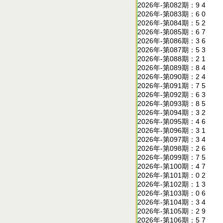
2026年-第082期：9 4
2026年-第083期：6 0
2026年-第084期：5 2
2026年-第085期：6 7
2026年-第086期：3 6
2026年-第087期：5 3
2026年-第088期：2 1
2026年-第089期：8 4
2026年-第090期：2 4
2026年-第091期：7 5
2026年-第092期：6 3
2026年-第093期：8 5
2026年-第094期：3 2
2026年-第095期：4 6
2026年-第096期：3 1
2026年-第097期：3 4
2026年-第098期：2 6
2026年-第099期：7 5
2026年-第100期：4 7
2026年-第101期：0 2
2026年-第102期：1 3
2026年-第103期：0 6
2026年-第104期：3 4
2026年-第105期：2 9
2026年-第106期：5 7