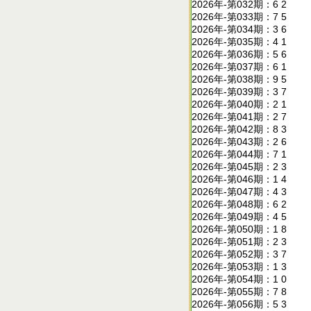
2026年-第032期：6 2
2026年-第033期：7 5
2026年-第034期：3 6
2026年-第035期：4 1
2026年-第036期：5 6
2026年-第037期：6 1
2026年-第038期：9 5
2026年-第039期：3 7
2026年-第040期：2 1
2026年-第041期：2 7
2026年-第042期：8 3
2026年-第043期：2 6
2026年-第044期：7 1
2026年-第045期：2 3
2026年-第046期：1 4
2026年-第047期：4 3
2026年-第048期：6 2
2026年-第049期：4 5
2026年-第050期：1 8
2026年-第051期：2 3
2026年-第052期：3 7
2026年-第053期：1 3
2026年-第054期：1 0
2026年-第055期：7 8
2026年-第056期：5 3