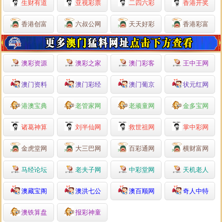
生财有道
亚视彩票
二四六彩
香港开奖
香港创富
六叔公网
天天好彩
香港彩富
澳彩资源
澳彩之家
澳门彩客
王中王网
澳门资料
澳门彩经
澳门葡京
状元红网
港澳宝典
老管家网
老顽童网
金多宝网
诸葛神算
刘半仙网
救世祖网
掌中彩网
金虎堂网
大三巴网
百彩通网
横财富网
马经论坛
老夫子网
中彩堂网
天机老人
澳藏宝阁
澳洪七公
澳百顺网
奇人中特
澳铁算盘
报彩神童