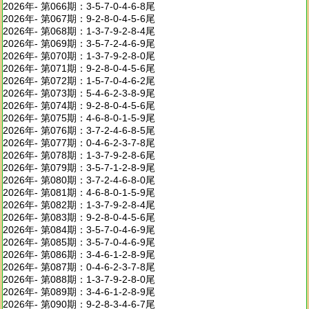
2026年- 第066期：3-5-7-0-4-6-8尾
2026年- 第067期：9-2-8-0-4-5-6尾
2026年- 第068期：1-3-7-9-2-8-4尾
2026年- 第069期：3-5-7-2-4-6-9尾
2026年- 第070期：1-3-7-9-2-8-0尾
2026年- 第071期：9-2-8-0-4-5-6尾
2026年- 第072期：1-5-7-0-4-6-2尾
2026年- 第073期：5-4-6-2-3-8-9尾
2026年- 第074期：9-2-8-0-4-5-6尾
2026年- 第075期：4-6-8-0-1-5-9尾
2026年- 第076期：3-7-2-4-6-8-5尾
2026年- 第077期：0-4-6-2-3-7-8尾
2026年- 第078期：1-3-7-9-2-8-6尾
2026年- 第079期：3-5-7-1-2-8-9尾
2026年- 第080期：3-7-2-4-6-8-0尾
2026年- 第081期：4-6-8-0-1-5-9尾
2026年- 第082期：1-3-7-9-2-8-4尾
2026年- 第083期：9-2-8-0-4-5-6尾
2026年- 第084期：3-5-7-0-4-6-9尾
2026年- 第085期：3-5-7-0-4-6-9尾
2026年- 第086期：3-4-6-1-2-8-9尾
2026年- 第087期：0-4-6-2-3-7-8尾
2026年- 第088期：1-3-7-9-2-8-0尾
2026年- 第089期：3-4-6-1-2-8-9尾
2026年- 第090期：9-2-8-3-4-6-7尾