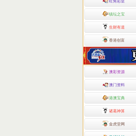
旺角彩皇
镇坛之宝
生财有道
香港创富
澳彩资源
澳门资料
港澳宝典
诸葛神算
金虎堂网