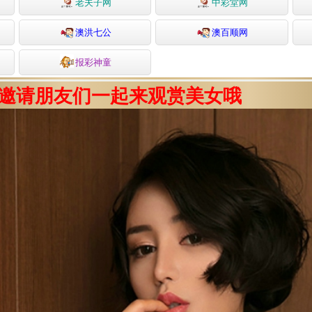
老夫子网
中彩堂网
澳洪七公
澳百顺网
报彩神童
得邀请朋友们一起来观赏美女哦