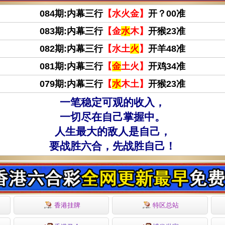
084期:内幕三行
【水火金】
开？00准
083期:内幕三行
【金
水
木】
开猴23准
082期:内幕三行
【水土
火
】
开羊48准
081期:内幕三行
【
金
土火】
开鸡34准
079期:内幕三行
【
水
木土】
开猴23准
一笔稳定可观的收入，
一切尽在自己掌握中。
人生最大的敌人是自己，
要战胜六合，先战胜自己！
香港挂牌
特区总站