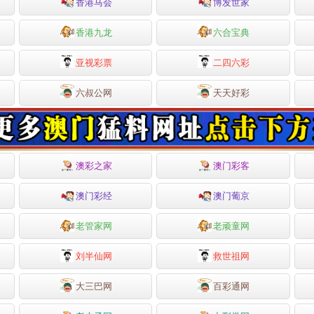
香港马会
博发世家
香港九龙
六合宝典
亚视彩票
二四六彩
六叔公网
天天好彩
澳彩之家
澳门彩客
澳门彩经
澳门葡京
老管家网
老顽童网
刘半仙网
救世祖网
大三巴网
百彩通网