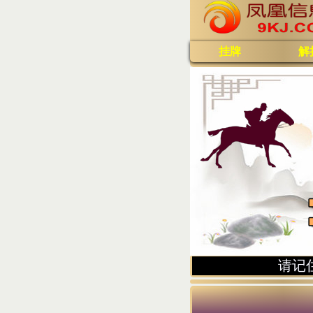
挂牌
解
请记