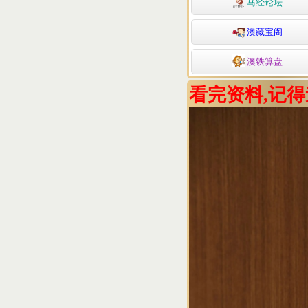
马经论坛
澳藏宝阁
澳铁算盘
看完资料,记