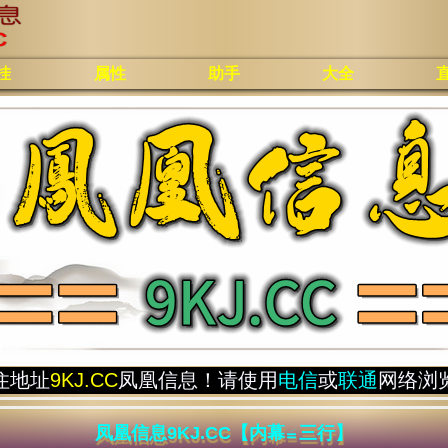
挂
属性
助手
大全
住地址
9KJ.CC
凤凰信息！请使用
电信
或
联通
网络浏
凤凰信息9KJ.CC【内幕≌三行】