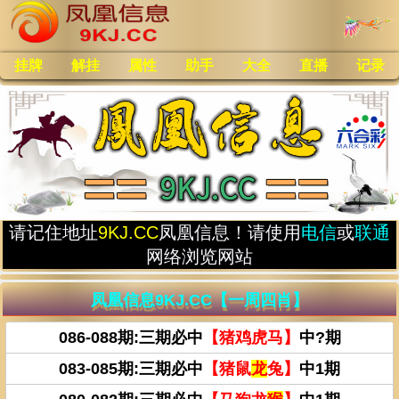
挂牌
解挂
属性
助手
大全
直播
记录
请记住地址
9KJ.CC
凤凰信息！请使用
电信
或
联通
网络浏览网站
凤凰信息9KJ.CC【一周四肖】
086-088期:三期必中
【猪鸡虎马】
中?期
083-085期:三期必中
【猪鼠
龙
兔】
中1期