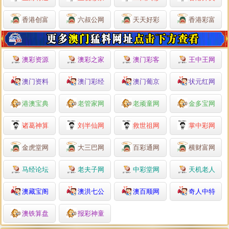
香港创富
六叔公网
天天好彩
香港彩富
澳彩资源
澳彩之家
澳门彩客
王中王网
澳门资料
澳门彩经
澳门葡京
状元红网
港澳宝典
老管家网
老顽童网
金多宝网
诸葛神算
刘半仙网
救世祖网
掌中彩网
金虎堂网
大三巴网
百彩通网
横财富网
马经论坛
老夫子网
中彩堂网
天机老人
澳藏宝阁
澳洪七公
澳百顺网
奇人中特
澳铁算盘
报彩神童