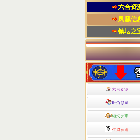
六合资
凤凰信
镇坛之
六合资源
旺角彩皇
镇坛之宝
生财有道