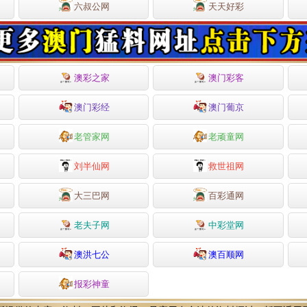
六叔公网
天天好彩
澳彩之家
澳门彩客
澳门彩经
澳门葡京
老管家网
老顽童网
刘半仙网
救世祖网
大三巴网
百彩通网
老夫子网
中彩堂网
澳洪七公
澳百顺网
报彩神童