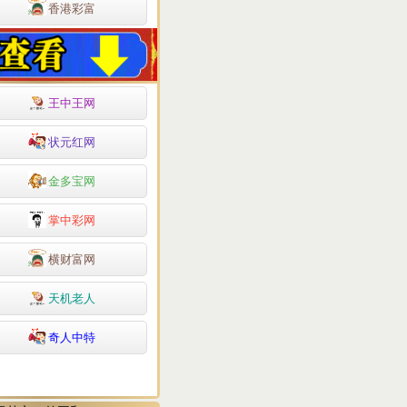
香港彩富
王中王网
状元红网
金多宝网
掌中彩网
横财富网
天机老人
奇人中特