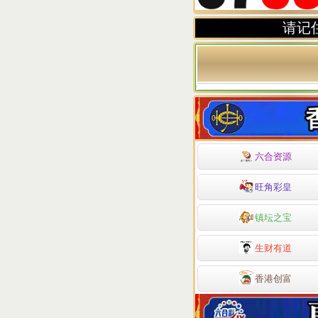
请记
六合资源
旺角彩皇
镇坛之宝
生财有道
香港创富