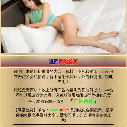
返回
网站首页
说明：本论坛所提供的内容、资料、图片和资讯，只应用
在合法的资料探讨，暂不适用于其它，外围和使用。特此
声明！
论坛免责声明：以上所有广告内容均为赞助商提供，本站
不对其经营行为负责。浏览或使用者须自行承担有关责
『
广告合作
』
任，本网站恕不负责。
【凤凰信息】域名：
www.
9kj
.cc
長期收集各類最新、最準
確的每期文字資料大全，最快開獎，公式規律盡在大庄
家!