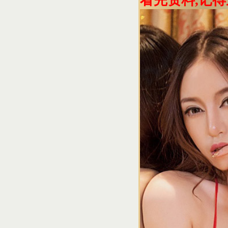
看完资料,记